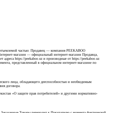
й неотъемлемой частью: Продавец — компания PEEKABOO
Интернет-магазин — официальный интернет-магазин Продавца,
адреса https://peekaboo.uz и производные от https://peekaboo.uz
тимента, представленный в официальном интернет-магазине по
еского лица, обладающего дееспособностью и необходимым
вия договора.
екистан «О защите прав потребителей» и другими нормативно-
на Заказанные Товары переходит к Покупателю с момента фактической