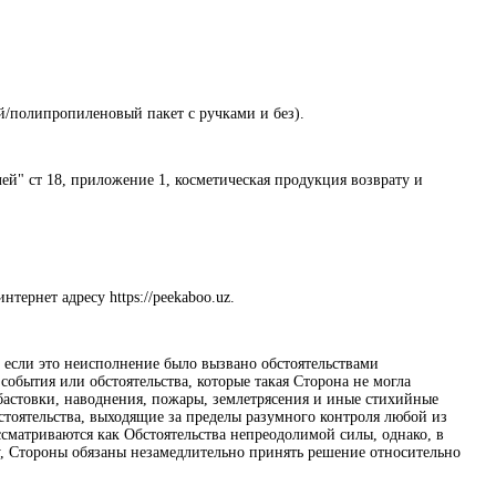
ый/полипропиленовый пакет с ручками и без).
лей" ст 18, приложение 1, косметическая продукция возврату и
тернет адресу https://peekaboo.uz.
, если это неисполнение было вызвано обстоятельствами
бытия или обстоятельства, которые такая Сторона не могла
абастовки, наводнения, пожары, землетрясения и иные стихийные
стоятельства, выходящие за пределы разумного контроля любой из
сматриваются как Обстоятельства непреодолимой силы, однако, в
у, Стороны обязаны незамедлительно принять решение относительно