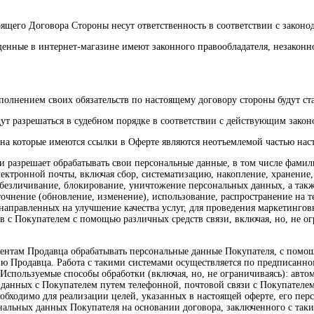
ящего Договора Стороны несут ответственность в соответствии с законо
ещенные в интернет-магазине имеют законного правообладателя, незако
олнением своих обязательств по настоящему договору стороны будут ста
удут разрешаться в судебном порядке в соответствии с действующим зако
, на которые имеются ссылки в Оферте являются неотъемлемой частью на
и разрешает обрабатывать свои персональные данные, в том числе фамили
ектронной почты, включая сбор, систематизацию, накопление, хранение,
обезличивание, блокирование, уничтожение персональных данных, а так
уточнение (обновление, изменение), использование, распространение на 
аправленных на улучшение качества услуг, для проведения маркетинговы
с Покупателем с помощью различных средств связи, включая, но, не огр
агентам Продавца обрабатывать персональные данные Покупателя, с пом
 Продавца. Работа с такими системами осуществляется по предписанном
Используемые способы обработки (включая, но, не ограничиваясь): автом
данных с Покупателем путем телефонной, почтовой связи с Покупателем 
необходимо для реализации целей, указанных в настоящей оферте, его п
нальных данных Покупателя на основании договора, заключенного с так