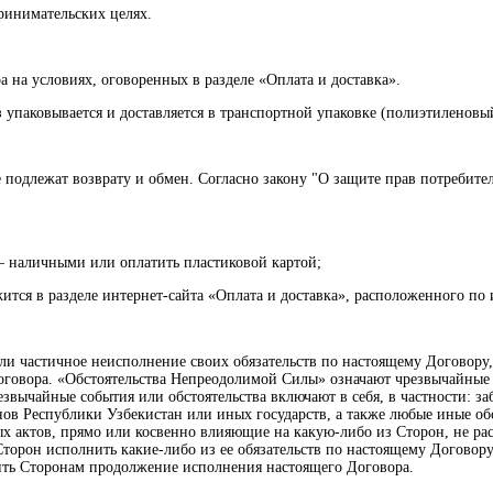
принимательских целях.
а на условиях, оговоренных в разделе «Оплата и доставка».
з упаковывается и доставляется в транспортной упаковке (полиэтиленов
не подлежат возврату и обмен. Согласно закону "О защите прав потребите
– наличными или оплатить пластиковой картой;
тся в разделе интернет-сайта «Оплата и доставка», расположенного по ин
или частичное неисполнение своих обязательств по настоящему Договору
овора. «Обстоятельства Непреодолимой Силы» означают чрезвычайные со
звычайные события или обстоятельства включают в себя, в частности: з
нов Республики Узбекистан или иных государств, а также любые иные об
 актов, прямо или косвенно влияющие на какую-либо из Сторон, не рас
Сторон исполнить какие-либо из ее обязательств по настоящему Договор
чить Сторонам продолжение исполнения настоящего Договора.