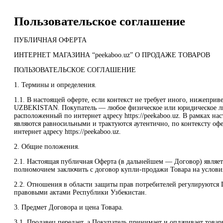
Пользовательское соглашение
ПУБЛИЧНАЯ ОФЕРТА
ИНТЕРНЕТ МАГАЗИНА “peekaboo.uz” О ПРОДАЖЕ ТОВАРОВ
ПОЛЬЗОВАТЕЛЬСКОЕ СОГЛАШЕНИЕ
1. Термины и определения.
1.1. В настоящей оферте, если контекст не требует иного, нижеп
UZBEKISTAN. Покупатель — любое физическое или юридическое ли
расположенный по интернет адресу https://peekaboo.uz. В рамках нас
являются равносильными и трактуются аутентично, по контексту оф
интернет адресу https://peekaboo.uz.
2. Общие положения.
2.1. Настоящая публичная Оферта (в дальнейшем — Договор) являе
полномочием заключить с договор купли-продажи Товара на условия
2.2. Отношения в области защиты прав потребителей регулируются
правовыми актами Республики Узбекистан.
3. Предмет Договора и цена Товара.
3.1. Продавец передает, а Покупатель принимает и оплачивает това