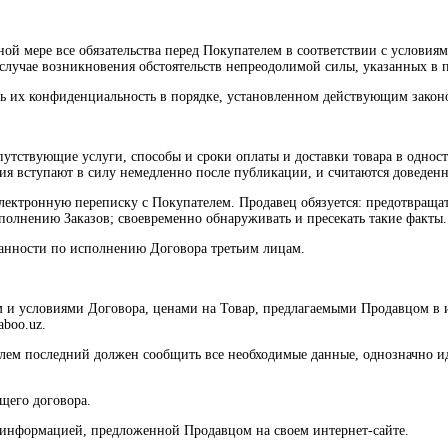
ной мере все обязательства перед Покупателем в соответствии с условия
 случае возникновения обстоятельств непреодолимой силы, указанных в 
ть их конфиденциальность в порядке, установленном действующим закон
путствующие услуги, способы и сроки оплаты и доставки товара в однос
ения вступают в силу немедленно после публикации, и считаются доведе
 электронную переписку с Покупателем. Продавец обязуется: предотвра
полнению Заказов; своевременно обнаруживать и пресекать такие факты.
бязанности по исполнению Договора третьим лицам.
м и условиями Договора, ценами на Товар, предлагаемыми Продавцом в 
aboo.uz.
елем последний должен сообщить все необходимые данные, однозначно и
ящего договора.
с информацией, предложенной Продавцом на своем интернет-сайте.