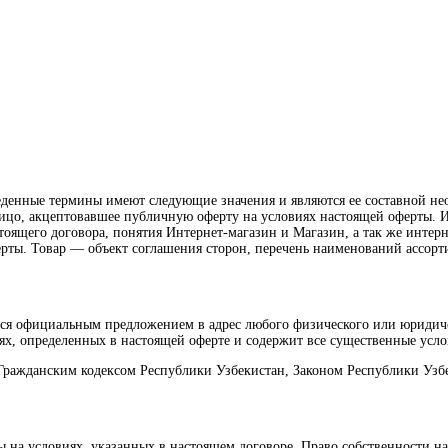
риведенные термины имеют следующие значения и являются ее составно
цо, акцептовавшее публичную оферту на условиях настоящей оферты. 
тоящего договора, понятия Интернет-магазин и Магазин, а так же интернет 
ерты. Товар — объект соглашения сторон, перечень наименований ассор
тся официальным предложением в адрес любого физического или юридич
х, определенных в настоящей оферте и содержит все существенные усло
 Гражданским кодексом Республики Узбекистан, Законом Республики Узб
ры на условиях, указанных в настоящем договоре. Право собственности 