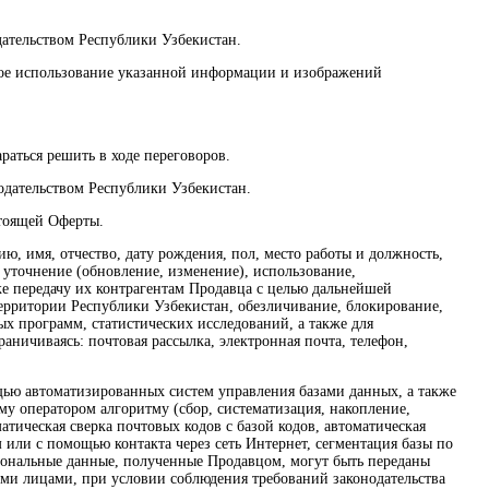
дательством Республики Узбекистан.
нное использование указанной информации и изображений
раться решить в ходе переговоров.
нодательством Республики Узбекистан.
стоящей Оферты.
ю, имя, отчество, дату рождения, пол, место работы и должность,
 уточнение (обновление, изменение), использование,
же передачу их контрагентам Продавца с целью дальнейшей
территории Республики Узбекистан, обезличивание, блокирование,
х программ, статистических исследований, а также для
аничиваясь: почтовая рассылка, электронная почта, телефон,
ощью автоматизированных систем управления базами данных, а также
у оператором алгоритму (сбор, систематизация, накопление,
атическая сверка почтовых кодов с базой кодов, автоматическая
или с помощью контакта через сеть Интернет, сегментация базы по
ерсональные данные, полученные Продавцом, могут быть переданы
ими лицами, при условии соблюдения требований законодательства