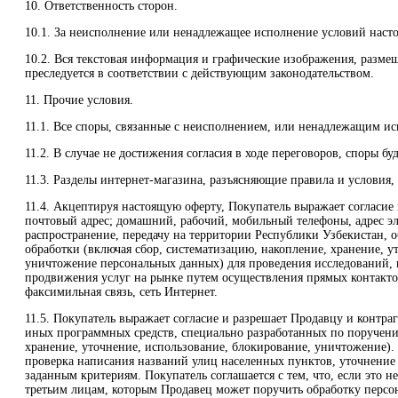
10. Ответственность сторон.
10.1. За неисполнение или ненадлежащее исполнение условий насто
10.2. Вся текстовая информация и графические изображения, разм
преследуется в соответствии с действующим законодательством.
11. Прочие условия.
11.1. Все споры, связанные с неисполнением, или ненадлежащим исп
11.2. В случае не достижения согласия в ходе переговоров, споры б
11.3. Разделы интернет-магазина, разъясняющие правила и условия
11.4. Акцептируя настоящую оферту, Покупатель выражает согласие 
почтовый адрес; домашний, рабочий, мобильный телефоны, адрес эл
распространение, передачу на территории Республики Узбекистан, 
обработки (включая сбор, систематизацию, накопление, хранение, 
уничтожение персональных данных) для проведения исследований, н
продвижения услуг на рынке путем осуществления прямых контактов 
факсимильная связь, сеть Интернет.
11.5. Покупатель выражает согласие и разрешает Продавцу и контр
иных программных средств, специально разработанных по поручению
хранение, уточнение, использование, блокирование, уничтожение). 
проверка написания названий улиц населенных пунктов, уточнение 
заданным критериям. Покупатель соглашается с тем, что, если это 
третьим лицам, которым Продавец может поручить обработку персо